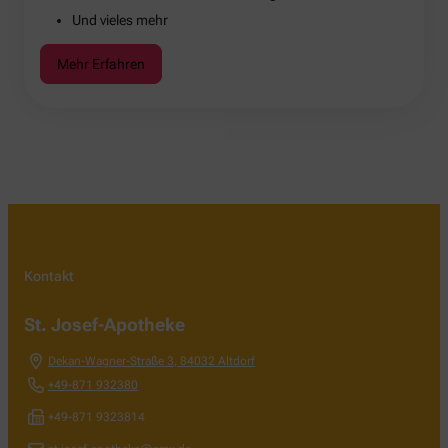
Und vieles mehr
Mehr Erfahren
Kontakt
St. Josef-Apotheke
Dekan-Wagner-Straße 3
,
84032
Altdorf
+49-871 932380
+49-871 9323814