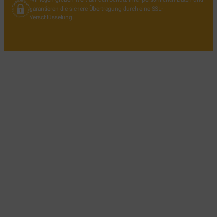
Wir legen großen Wert auf den Schutz Ihrer persönlichen Daten und
garantieren die sichere Übertragung durch eine SSL-
Verschlüsselung.