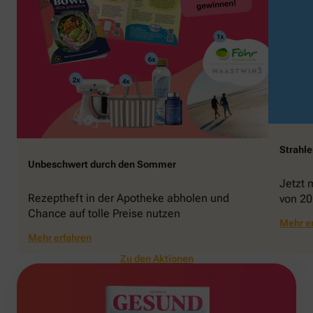
Strahl
Unbeschwert durch den Sommer
Jetzt 
Rezeptheft in der Apotheke abholen und
von 20
Chance auf tolle Preise nutzen
gewin
Mehr e
Mehr erfahren
Zu den Aktionen