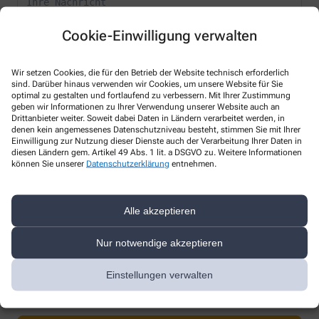
Cookie-Einwilligung verwalten
Wir setzen Cookies, die für den Betrieb der Website technisch erforderlich
sind. Darüber hinaus verwenden wir Cookies, um unsere Website für Sie
* Bitte füllen Sie die Pflichtfelder aus
optimal zu gestalten und fortlaufend zu verbessern. Mit Ihrer Zustimmung
geben wir Informationen zu Ihrer Verwendung unserer Website auch an
Drittanbieter weiter. Soweit dabei Daten in Ländern verarbeitet werden, in
Ich erkläre mich damit einverstanden, dass die von mir angegebenen
denen kein angemessenes Datenschutzniveau besteht, stimmen Sie mit Ihrer
Daten elektronisch erfasst und gespeichert und meine Daten an die
Einwilligung zur Nutzung dieser Dienste auch der Verarbeitung Ihrer Daten in
von mir ausgesuchte Apotheke übergeben werden. Rechtsgrundlage
diesen Ländern gem. Artikel 49 Abs. 1 lit. a DSGVO zu. Weitere Informationen
der Verarbeitung ist Art. 6 Abs. 1 lit. a DS-GVO. Die Einwilligung kann
können Sie unserer
Datenschutzerklärung
entnehmen.
jederzeit widerrufen werden, z.B. per E-Mail an
st.josef-
apotheke@gmx.de
.
Ihre Daten werden ausschließlich zur Bearbeitung Ihrer Anfrage
Alle akzeptieren
verwendet. Weitere Informationen zum Datenschutz finden Sie unter
folgendem Link:
Datenschutz
.
Nur notwendige akzeptieren
Sind Sie ein Mensch? Dann wählen Sie bitte
das Herz
Einstellungen verwalten