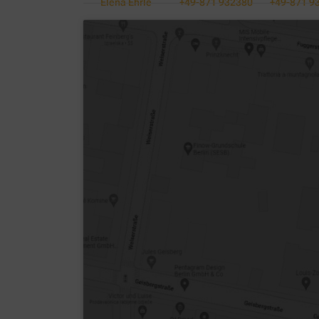
Elena Ehrle
+49-871 932380
+49-871 9