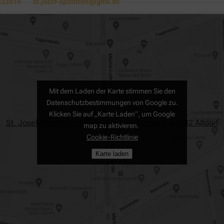
323814
st.josef-apotheke@gmx.de
Mit dem Laden der Karte stimmen Sie den
Datenschutzbestimmungen von Google zu.
Klicken Sie auf „Karte Laden“, um Google
St. Josef-Apotheke, Dekan-Wagner-Straße 3, 84032 Altdorf
map zu aktivieren.
Cookie-Richtlinie
Karte laden