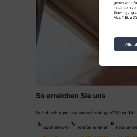
geben wir Inf
in Ländern ve
Einwilligung z
Abs. 1 lit. a
Alle a
So erreichen Sie uns
Sie haben Fragen zu unseren Leistungen? Wir sind für 
Apotheker/-in
Telefonnummer
Faxnumme