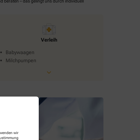
d beraten – das gelingt uns durch individuell
Verleih
Babywaagen
Milchpumpen
erwenden wir
 Zustimmung