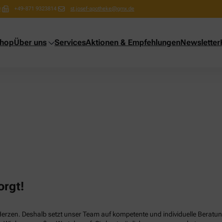
0
+49-871 9323814
st.josef-apotheke@gmx.de
shop
Über uns
Services
Aktionen & Empfehlungen
Newsletter
orgt!
Herzen. Deshalb setzt unser Team auf kompetente und individuelle Beratun