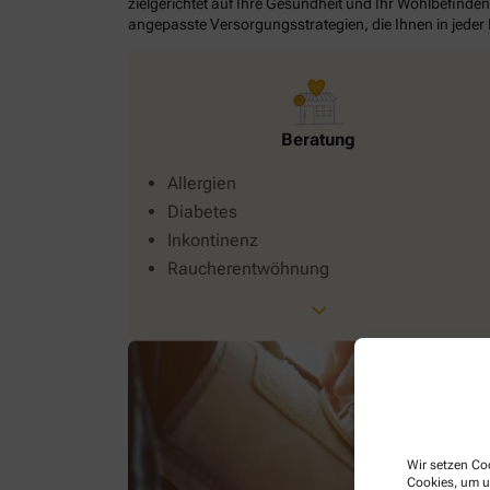
zielgerichtet auf Ihre Gesundheit und Ihr Wohlbefinden
angepasste Versorgungsstrategien, die Ihnen in jeder
Beratung
Allergien
Diabetes
Inkontinenz
Raucherentwöhnung
Wir setzen Coo
Cookies, um u